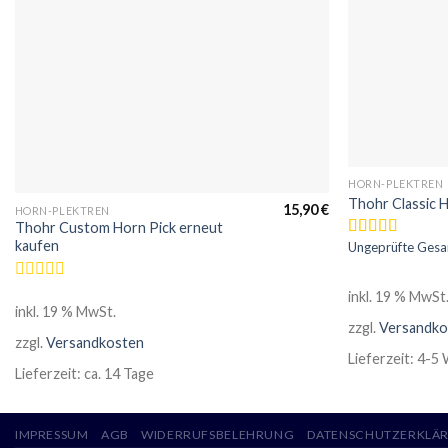
HORN-PLEKTREN
Thohr Classic 
15,90
€
HORN-PLEKTREN
Thohr Custom Horn Pick erneut
kaufen
Ungeprüfte Ges
Bewertet
mit
5.00
von
5
Bewertet
inkl. 19 % MwSt
mit
inkl. 19 % MwSt.
0
zzgl.
Versandko
von
zzgl.
Versandkosten
5
Lieferzeit:
4-5 
Lieferzeit:
ca. 14 Tage
IMPRESSUM
AGB
WIDERRUFSBELEHRUNG
DATENSCHUTZERKLÄ