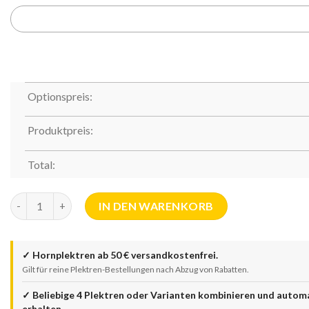
Optionspreis:
Produktpreis:
Total:
Thohr Triangle Horn Pick (31 x 31 mm) Menge
IN DEN WARENKORB
✓
Hornplektren ab 50 € versandkostenfrei.
Gilt für reine Plektren-Bestellungen nach Abzug von Rabatten.
✓
Beliebige 4 Plektren oder Varianten kombinieren und auto
erhalten.