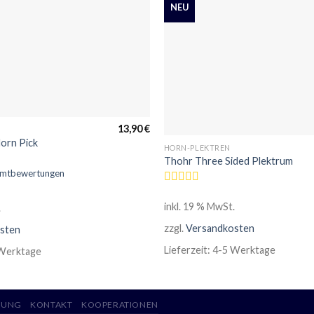
NEU
13,90
€
Horn Pick
HORN-PLEKTREN
Thohr Three Sided Plektrum
amtbewertungen
Bewertet
mit
inkl. 19 % MwSt.
.
0
von
zzgl.
Versandkosten
sten
5
Lieferzeit:
4-5 Werktage
Werktage
RUNG
KONTAKT
KOOPERATIONEN