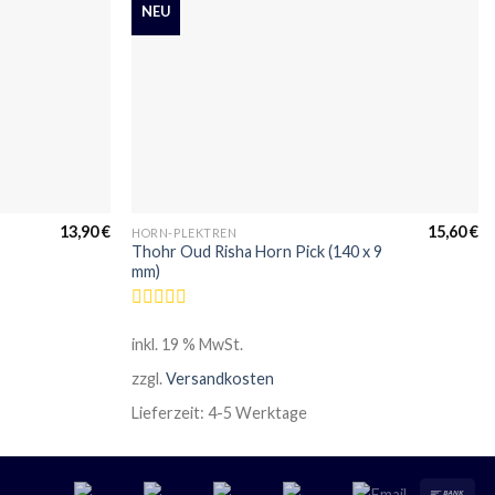
NEU
13,90
€
15,60
€
HORN-PLEKTREN
Thohr Oud Risha Horn Pick (140 x 9
mm)
Bewertet
mit
inkl. 19 % MwSt.
0
von
zzgl.
Versandkosten
5
Lieferzeit:
4-5 Werktage