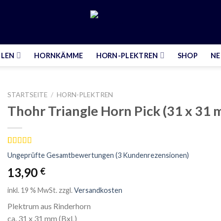
LLEN
HORNKÄMME
HORN-PLEKTREN
SHOP
NE
STARTSEITE
/
HORN-PLEKTREN
Thohr Triangle Horn Pick (31 x 31
Bewertet
3
Ungeprüfte Gesamtbewertungen
(
3
Kundenrezensionen)
mit
5.00
von
5, basierend
13,90
€
auf
Kundenbewertungen
inkl. 19 % MwSt.
zzgl.
Versandkosten
Plektrum aus Rinderhorn
ca. 31 x 31 mm (BxL)