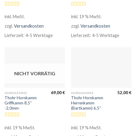
Bewertet
Bewertet
mit
mit
inkl. MwSt.
inkl. 19 % MwSt.
0
0
von
von
zzgl.
Versandkosten
zzgl.
Versandkosten
5
5
Lieferzeit:
4-5 Werktage
Lieferzeit:
4-5 Werktage
NICHT VORRÄTIG
69,00
€
52,00
€
HORNKÄMME
HORNKÄMME
Thohr Hornkamm
Thohr Hornkamm
Griffkamm 8,5“
Herrenkamm
-2,0mm-
(Bartkamm) 6,5“
Bewertet
Bewertet
mit
mit
inkl. 19 % MwSt.
inkl. 19 % MwSt.
0
0