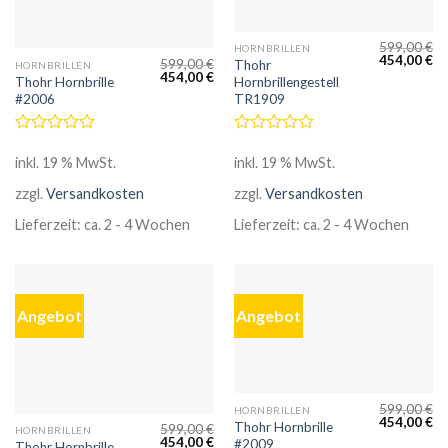
599,00
€
HORNBRILLEN
454,00
€
599,00
€
Thohr
HORNBRILLEN
454,00
€
Thohr Hornbrille
Hornbrillengestell
#2006
TR1909
Bewertet
Bewertet
mit
mit
inkl. 19 % MwSt.
inkl. 19 % MwSt.
0
0
von
zzgl.
Versandkosten
von
zzgl.
Versandkosten
5
5
Lieferzeit:
ca. 2 - 4 Wochen
Lieferzeit:
ca. 2 - 4 Wochen
Angebot
Angebot
599,00
€
HORNBRILLEN
454,00
€
Thohr Hornbrille
599,00
€
HORNBRILLEN
454,00
€
#2009
Thohr Hornbrille