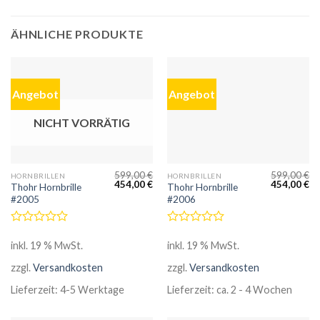
ÄHNLICHE PRODUKTE
Angebot
Angebot
NICHT VORRÄTIG
599,00
€
599,00
€
HORNBRILLEN
HORNBRILLEN
454,00
€
454,00
€
Thohr Hornbrille
Thohr Hornbrille
#2005
#2006
Bewertet
Bewertet
mit
mit
inkl. 19 % MwSt.
inkl. 19 % MwSt.
0
0
von
von
zzgl.
Versandkosten
zzgl.
Versandkosten
5
5
Lieferzeit:
4-5 Werktage
Lieferzeit:
ca. 2 - 4 Wochen