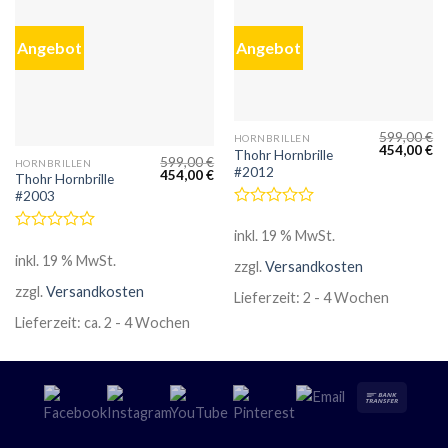
Angebot
Angebot
599,00
€
HORNBRILLEN
454,00
€
Thohr Hornbrille
599,00
€
HORNBRILLEN
#2012
454,00
€
Thohr Hornbrille
#2003
Bewertet
mit
inkl. 19 % MwSt.
Bewertet
0
mit
inkl. 19 % MwSt.
von
zzgl.
Versandkosten
0
5
von
zzgl.
Versandkosten
Lieferzeit:
2 - 4 Wochen
5
Lieferzeit:
ca. 2 - 4 Wochen