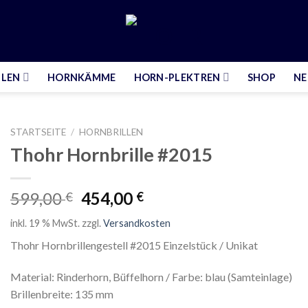
LLEN
HORNKÄMME
HORN-PLEKTREN
SHOP
NE
STARTSEITE
/
HORNBRILLEN
Thohr Hornbrille #2015
599,00
454,00
€
€
inkl. 19 % MwSt.
zzgl.
Versandkosten
Thohr Hornbrillengestell #2015 Einzelstück / Unikat
Material: Rinderhorn, Büffelhorn / Farbe: blau (Samteinlage)
Brillenbreite: 135 mm