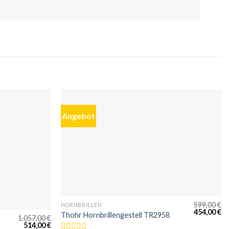
Angebot
599,00
€
HORNBRILLEN
454,00
€
Thohr Hornbrillengestell TR2958
1.057,00
€
514,00
€