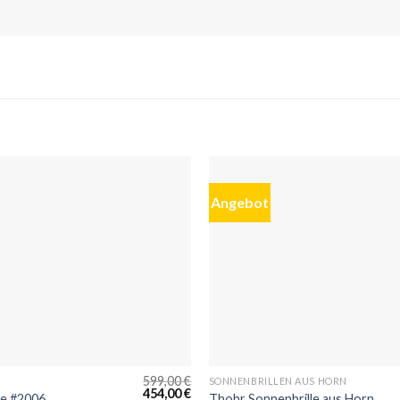
Angebot
599,00
€
SONNENBRILLEN AUS HORN
454,00
€
le #2006
Thohr Sonnenbrille aus Horn